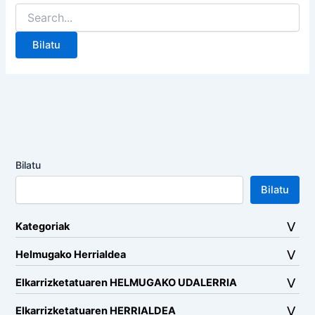
Search
for:
Bilatu
Bilatu
Kategoriak
Helmugako Herrialdea
Elkarrizketatuaren HELMUGAKO UDALERRIA
Elkarrizketatuaren HERRIALDEA