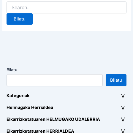
Search
for:
Bilatu
Bilatu
Kategoriak
Helmugako Herrialdea
Elkarrizketatuaren HELMUGAKO UDALERRIA
Elkarrizketatuaren HERRIALDEA