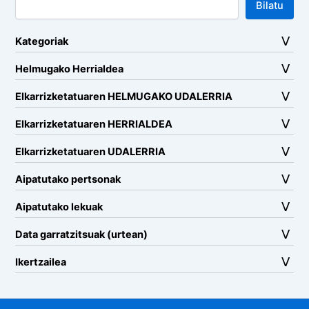
Bilatu
Kategoriak
Helmugako Herrialdea
Elkarrizketatuaren HELMUGAKO UDALERRIA
Elkarrizketatuaren HERRIALDEA
Elkarrizketatuaren UDALERRIA
Aipatutako pertsonak
Aipatutako lekuak
Data garratzitsuak (urtean)
Ikertzailea