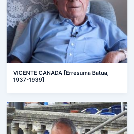
VICENTE CAÑADA [Erresuma Batua,
1937-1939]