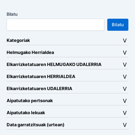
Bilatu
Bilatu
Kategoriak
Helmugako Herrialdea
Elkarrizketatuaren HELMUGAKO UDALERRIA
Elkarrizketatuaren HERRIALDEA
Elkarrizketatuaren UDALERRIA
Aipatutako pertsonak
Aipatutako lekuak
Data garratzitsuak (urtean)