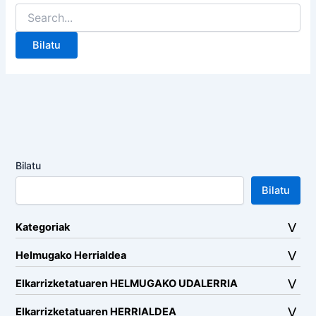
Search
for:
Bilatu
Bilatu
Kategoriak
Helmugako Herrialdea
Elkarrizketatuaren HELMUGAKO UDALERRIA
Elkarrizketatuaren HERRIALDEA