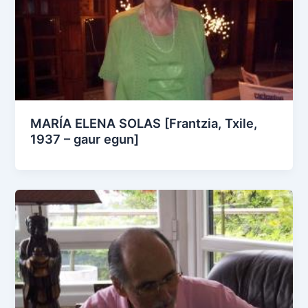
MARÍA ELENA SOLAS [Frantzia, Txile,
1937 – gaur egun]