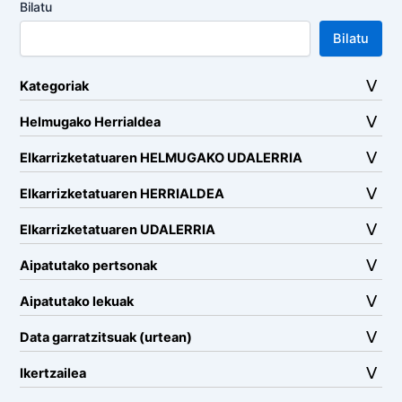
Bilatu
Bilatu
Kategoriak
Helmugako Herrialdea
Elkarrizketatuaren HELMUGAKO UDALERRIA
Elkarrizketatuaren HERRIALDEA
Elkarrizketatuaren UDALERRIA
Aipatutako pertsonak
Aipatutako lekuak
Data garratzitsuak (urtean)
Ikertzailea