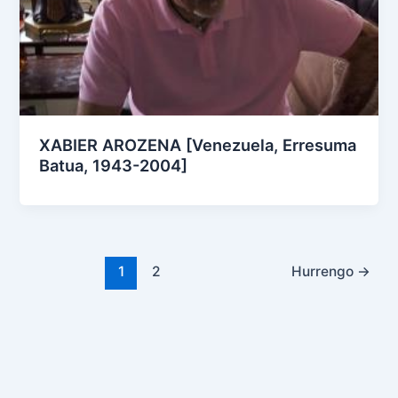
XABIER AROZENA [Venezuela, Erresuma
Batua, 1943-2004]
1
2
Hurrengo
→