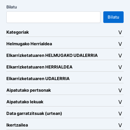
Bilatu
Bilatu
Kategoriak
Helmugako Herrialdea
Elkarrizketatuaren HELMUGAKO UDALERRIA
Elkarrizketatuaren HERRIALDEA
Elkarrizketatuaren UDALERRIA
Aipatutako pertsonak
Aipatutako lekuak
Data garratzitsuak (urtean)
Ikertzailea