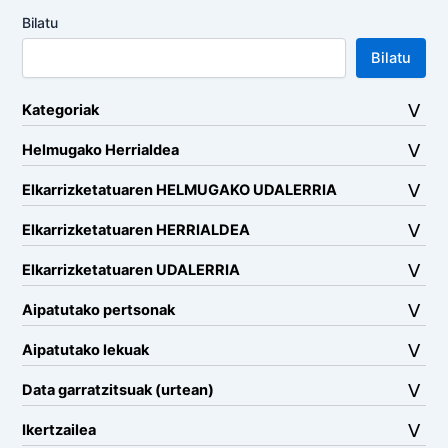
Bilatu
Bilatu
Kategoriak
Helmugako Herrialdea
Elkarrizketatuaren HELMUGAKO UDALERRIA
Elkarrizketatuaren HERRIALDEA
Elkarrizketatuaren UDALERRIA
Aipatutako pertsonak
Aipatutako lekuak
Data garratzitsuak (urtean)
Ikertzailea