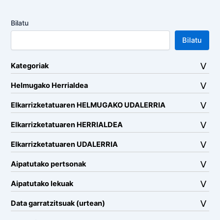
Bilatu
Bilatu
Kategoriak
Helmugako Herrialdea
Elkarrizketatuaren HELMUGAKO UDALERRIA
Elkarrizketatuaren HERRIALDEA
Elkarrizketatuaren UDALERRIA
Aipatutako pertsonak
Aipatutako lekuak
Data garratzitsuak (urtean)