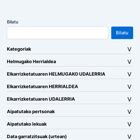
Bilatu
Bilatu
Kategoriak
Helmugako Herrialdea
Elkarrizketatuaren HELMUGAKO UDALERRIA
Elkarrizketatuaren HERRIALDEA
Elkarrizketatuaren UDALERRIA
Aipatutako pertsonak
Aipatutako lekuak
Data garratzitsuak (urtean)