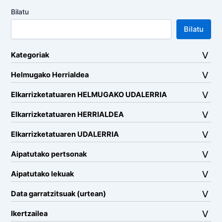
Bilatu
Bilatu
Kategoriak
Helmugako Herrialdea
Elkarrizketatuaren HELMUGAKO UDALERRIA
Elkarrizketatuaren HERRIALDEA
Elkarrizketatuaren UDALERRIA
Aipatutako pertsonak
Aipatutako lekuak
Data garratzitsuak (urtean)
Ikertzailea