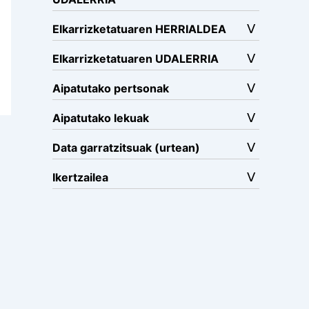
Elkarrizketatuaren HERRIALDEA
Elkarrizketatuaren UDALERRIA
Aipatutako pertsonak
Aipatutako lekuak
Data garratzitsuak (urtean)
Ikertzailea