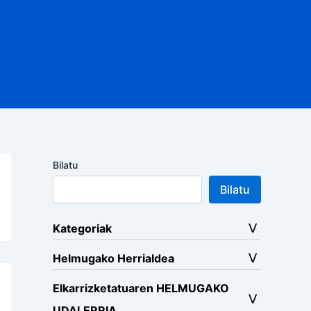
Bilatu
Bilatu
Kategoriak
Helmugako Herrialdea
Elkarrizketatuaren HELMUGAKO
UDALERRIA