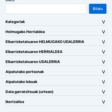
Bilatu
Kategoriak
Helmugako Herrialdea
Elkarrizketatuaren HELMUGAKO UDALERRIA
Elkarrizketatuaren HERRIALDEA
Elkarrizketatuaren UDALERRIA
Aipatutako pertsonak
Aipatutako lekuak
Data garratzitsuak (urtean)
Ikertzailea