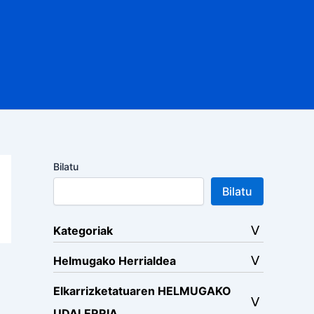
Bilatu
Bilatu
Kategoriak
Helmugako Herrialdea
Elkarrizketatuaren HELMUGAKO
UDALERRIA