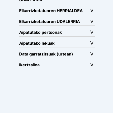
Elkarrizketatuaren HERRIALDEA
Elkarrizketatuaren UDALERRIA
Aipatutako pertsonak
Aipatutako lekuak
Data garratzitsuak (urtean)
Ikertzailea