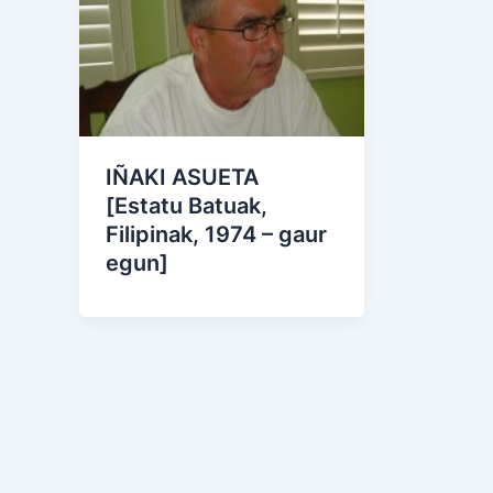
IÑAKI ASUETA
[Estatu Batuak,
Filipinak, 1974 – gaur
egun]