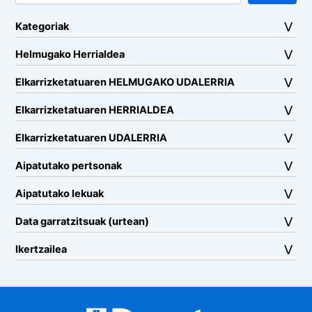
Kategoriak
Helmugako Herrialdea
Elkarrizketatuaren HELMUGAKO UDALERRIA
Elkarrizketatuaren HERRIALDEA
Elkarrizketatuaren UDALERRIA
Aipatutako pertsonak
Aipatutako lekuak
Data garratzitsuak (urtean)
Ikertzailea