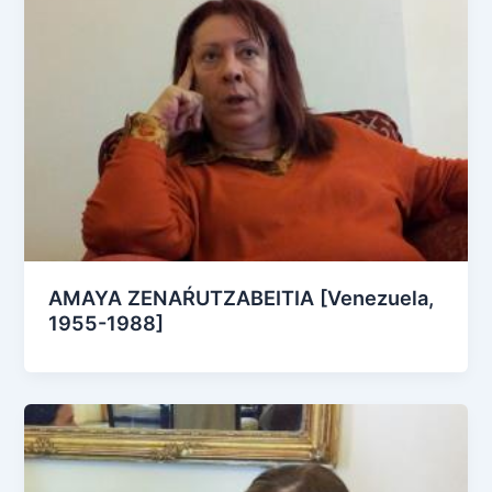
AMAYA ZENAŔUTZABEITIA [Venezuela,
1955-1988]