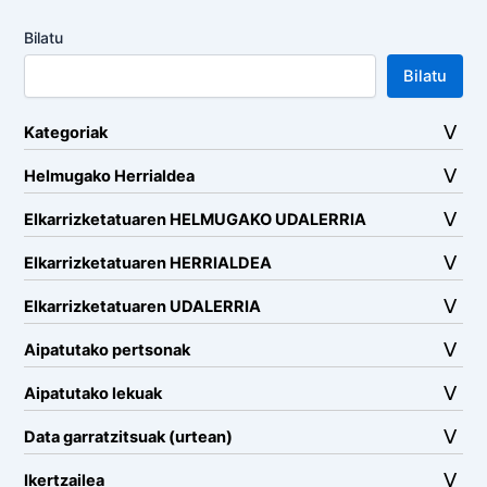
Bilatu
Bilatu
Kategoriak
Helmugako Herrialdea
Elkarrizketatuaren HELMUGAKO UDALERRIA
Elkarrizketatuaren HERRIALDEA
Elkarrizketatuaren UDALERRIA
Aipatutako pertsonak
Aipatutako lekuak
Data garratzitsuak (urtean)
Ikertzailea