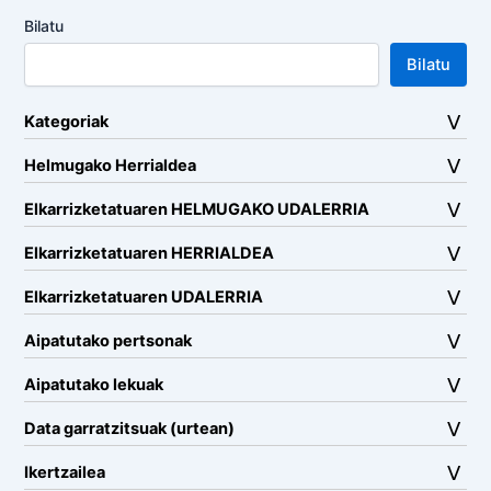
Bilatu
Bilatu
Kategoriak
Helmugako Herrialdea
Elkarrizketatuaren HELMUGAKO UDALERRIA
Elkarrizketatuaren HERRIALDEA
Elkarrizketatuaren UDALERRIA
Aipatutako pertsonak
Aipatutako lekuak
Data garratzitsuak (urtean)
Ikertzailea