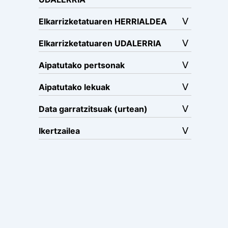
Elkarrizketatuaren HERRIALDEA
Elkarrizketatuaren UDALERRIA
Aipatutako pertsonak
Aipatutako lekuak
Data garratzitsuak (urtean)
Ikertzailea