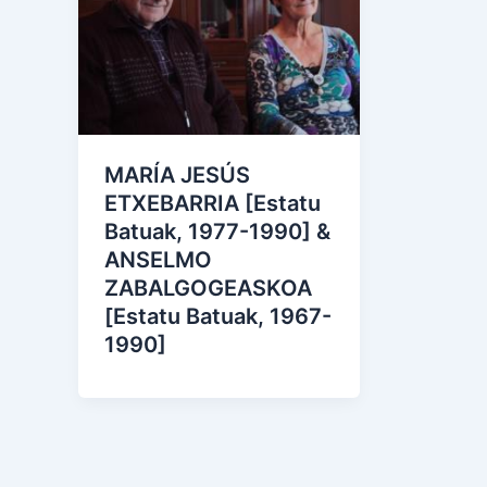
MARÍA JESÚS
ETXEBARRIA [Estatu
Batuak, 1977-1990] &
ANSELMO
ZABALGOGEASKOA
[Estatu Batuak, 1967-
1990]