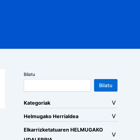
Bilatu
Bilatu
Kategoriak
Helmugako Herrialdea
Elkarrizketatuaren HELMUGAKO
UDALERRIA