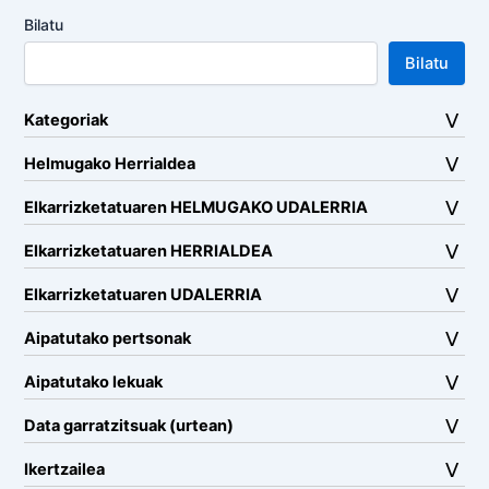
Bilatu
Bilatu
Kategoriak
Helmugako Herrialdea
Elkarrizketatuaren HELMUGAKO UDALERRIA
Elkarrizketatuaren HERRIALDEA
Elkarrizketatuaren UDALERRIA
Aipatutako pertsonak
Aipatutako lekuak
Data garratzitsuak (urtean)
Ikertzailea