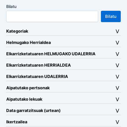
Bilatu
Bilatu
Kategoriak
Helmugako Herrialdea
Elkarrizketatuaren HELMUGAKO UDALERRIA
Elkarrizketatuaren HERRIALDEA
Elkarrizketatuaren UDALERRIA
Aipatutako pertsonak
Aipatutako lekuak
Data garratzitsuak (urtean)
Ikertzailea