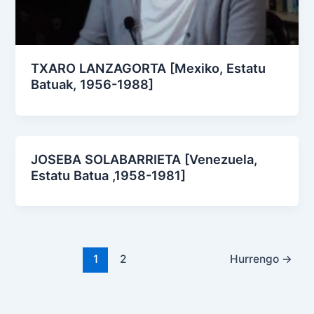
TXARO LANZAGORTA [Mexiko, Estatu
Batuak, 1956-1988]
JOSEBA SOLABARRIETA [Venezuela,
Estatu Batua ,1958-1981]
1
2
Hurrengo
→