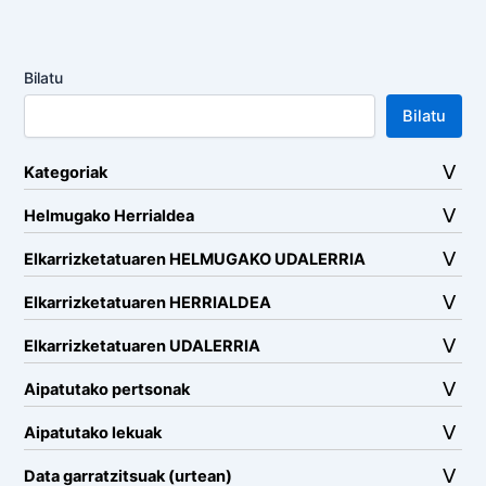
Bilatu
Bilatu
Kategoriak
Helmugako Herrialdea
Elkarrizketatuaren HELMUGAKO UDALERRIA
Elkarrizketatuaren HERRIALDEA
Elkarrizketatuaren UDALERRIA
Aipatutako pertsonak
Aipatutako lekuak
Data garratzitsuak (urtean)