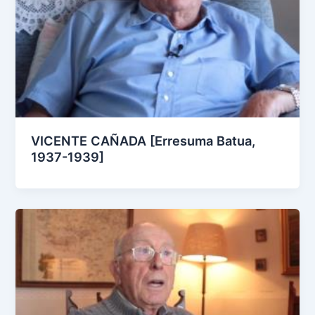
VICENTE CAÑADA [Erresuma Batua,
1937-1939]