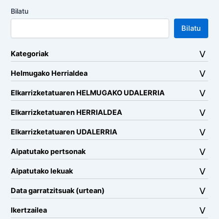
Bilatu
Bilatu
Kategoriak
Helmugako Herrialdea
Elkarrizketatuaren HELMUGAKO UDALERRIA
Elkarrizketatuaren HERRIALDEA
Elkarrizketatuaren UDALERRIA
Aipatutako pertsonak
Aipatutako lekuak
Data garratzitsuak (urtean)
Ikertzailea