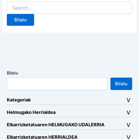
Search
for:
Bilatu
Bilatu
Kategoriak
Helmugako Herrialdea
Elkarrizketatuaren HELMUGAKO UDALERRIA
Elkarrizketatuaren HERRIALDEA