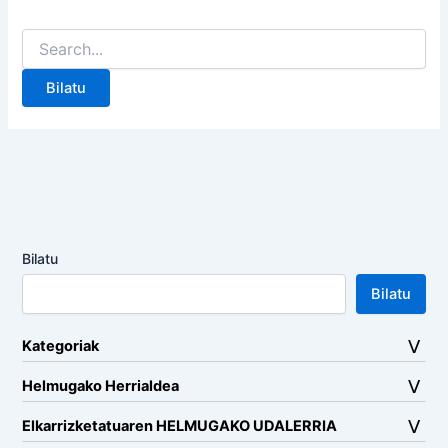
Search
for:
Bilatu
Bilatu
Kategoriak
Helmugako Herrialdea
Elkarrizketatuaren HELMUGAKO UDALERRIA