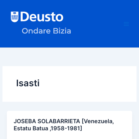
Skip
to
content
Isasti
JOSEBA SOLABARRIETA [Venezuela,
Estatu Batua ,1958-1981]