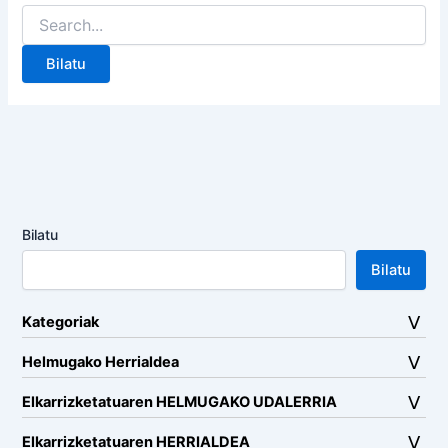
Search
for:
Bilatu
Bilatu
Kategoriak
Helmugako Herrialdea
Elkarrizketatuaren HELMUGAKO UDALERRIA
Elkarrizketatuaren HERRIALDEA