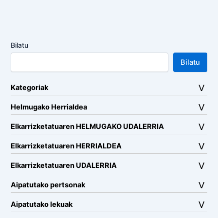
Bilatu
Bilatu
Kategoriak
Helmugako Herrialdea
Elkarrizketatuaren HELMUGAKO UDALERRIA
Elkarrizketatuaren HERRIALDEA
Elkarrizketatuaren UDALERRIA
Aipatutako pertsonak
Aipatutako lekuak