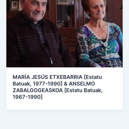
MARÍA JESÚS ETXEBARRIA [Estatu
Batuak, 1977-1990] & ANSELMO
ZABALGOGEASKOA [Estatu Batuak,
1967-1990]