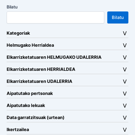
Bilatu
Bilatu
Kategoriak
Helmugako Herrialdea
Elkarrizketatuaren HELMUGAKO UDALERRIA
Elkarrizketatuaren HERRIALDEA
Elkarrizketatuaren UDALERRIA
Aipatutako pertsonak
Aipatutako lekuak
Data garratzitsuak (urtean)
Ikertzailea