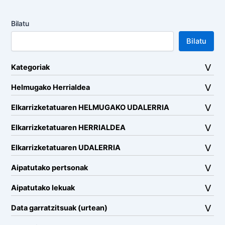
Bilatu
Bilatu
Kategoriak
Helmugako Herrialdea
Elkarrizketatuaren HELMUGAKO UDALERRIA
Elkarrizketatuaren HERRIALDEA
Elkarrizketatuaren UDALERRIA
Aipatutako pertsonak
Aipatutako lekuak
Data garratzitsuak (urtean)