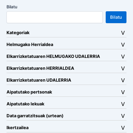
Bilatu
Bilatu
Kategoriak
Helmugako Herrialdea
Elkarrizketatuaren HELMUGAKO UDALERRIA
Elkarrizketatuaren HERRIALDEA
Elkarrizketatuaren UDALERRIA
Aipatutako pertsonak
Aipatutako lekuak
Data garratzitsuak (urtean)
Ikertzailea