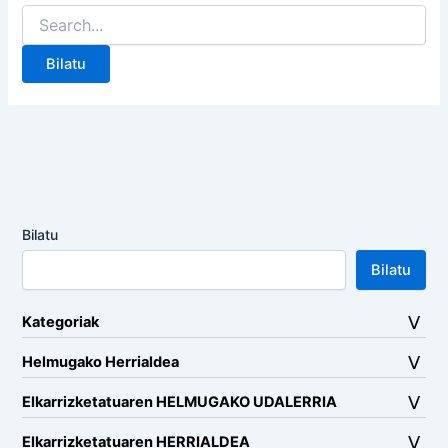
Search
for:
Bilatu
Bilatu
Kategoriak
Helmugako Herrialdea
Elkarrizketatuaren HELMUGAKO UDALERRIA
Elkarrizketatuaren HERRIALDEA