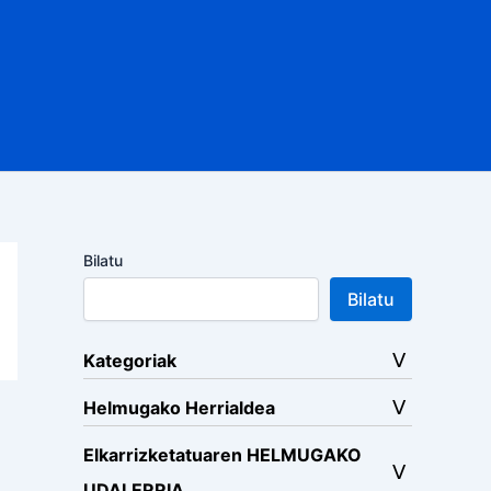
Bilatu
Bilatu
Kategoriak
Helmugako Herrialdea
Elkarrizketatuaren HELMUGAKO
UDALERRIA