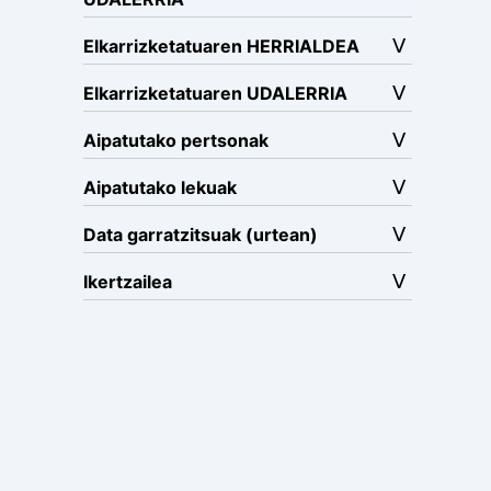
Elkarrizketatuaren HERRIALDEA
Elkarrizketatuaren UDALERRIA
Aipatutako pertsonak
Aipatutako lekuak
Data garratzitsuak (urtean)
Ikertzailea