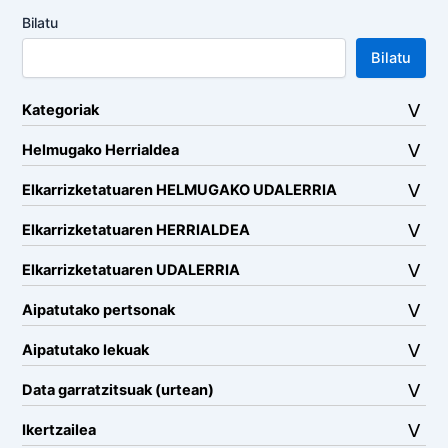
Bilatu
Bilatu
Kategoriak
Helmugako Herrialdea
Elkarrizketatuaren HELMUGAKO UDALERRIA
Elkarrizketatuaren HERRIALDEA
Elkarrizketatuaren UDALERRIA
Aipatutako pertsonak
Aipatutako lekuak
Data garratzitsuak (urtean)
Ikertzailea