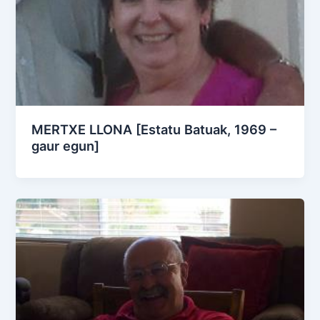
MERTXE LLONA [Estatu Batuak, 1969 –
gaur egun]