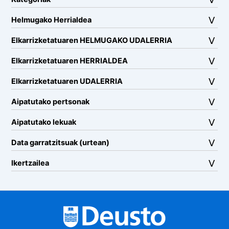
Helmugako Herrialdea
Elkarrizketatuaren HELMUGAKO UDALERRIA
Elkarrizketatuaren HERRIALDEA
Elkarrizketatuaren UDALERRIA
Aipatutako pertsonak
Aipatutako lekuak
Data garratzitsuak (urtean)
Ikertzailea