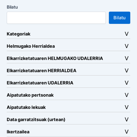
Bilatu
Bilatu
Kategoriak
Helmugako Herrialdea
Elkarrizketatuaren HELMUGAKO UDALERRIA
Elkarrizketatuaren HERRIALDEA
Elkarrizketatuaren UDALERRIA
Aipatutako pertsonak
Aipatutako lekuak
Data garratzitsuak (urtean)
Ikertzailea