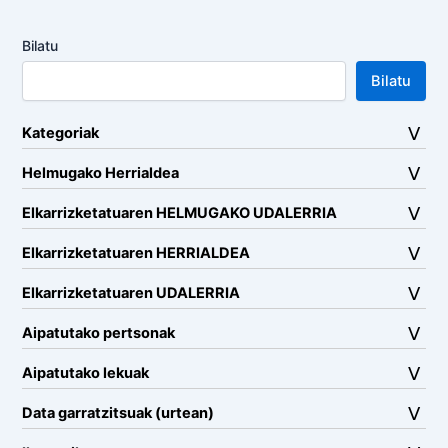
Bilatu
Bilatu
Kategoriak
Helmugako Herrialdea
Elkarrizketatuaren HELMUGAKO UDALERRIA
Elkarrizketatuaren HERRIALDEA
Elkarrizketatuaren UDALERRIA
Aipatutako pertsonak
Aipatutako lekuak
Data garratzitsuak (urtean)