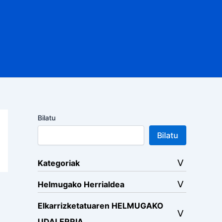
Bilatu
Bilatu
Kategoriak
Helmugako Herrialdea
Elkarrizketatuaren HELMUGAKO
UDALERRIA