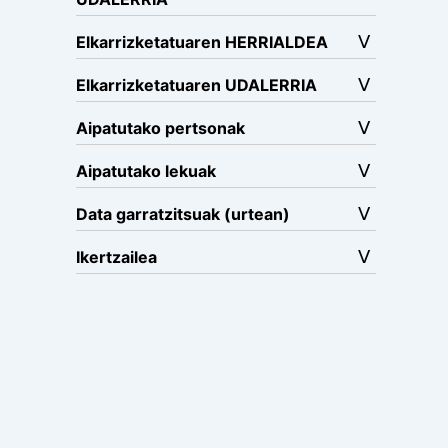
Elkarrizketatuaren HERRIALDEA
Elkarrizketatuaren UDALERRIA
Aipatutako pertsonak
Aipatutako lekuak
Data garratzitsuak (urtean)
Ikertzailea