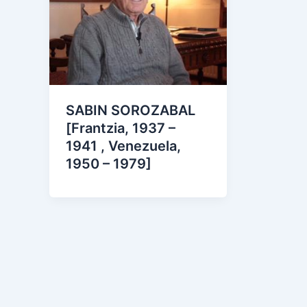
SABIN SOROZABAL
[Frantzia, 1937 –
1941 , Venezuela,
1950 – 1979]