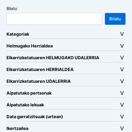
Bilatu
Bilatu
Kategoriak
Helmugako Herrialdea
Elkarrizketatuaren HELMUGAKO UDALERRIA
Elkarrizketatuaren HERRIALDEA
Elkarrizketatuaren UDALERRIA
Aipatutako pertsonak
Aipatutako lekuak
Data garratzitsuak (urtean)
Ikertzailea