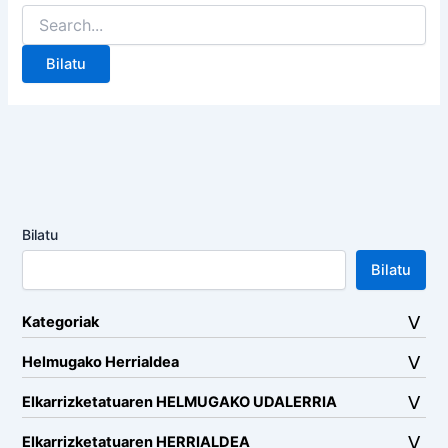
Search
for:
Bilatu
Bilatu
Kategoriak
Helmugako Herrialdea
Elkarrizketatuaren HELMUGAKO UDALERRIA
Elkarrizketatuaren HERRIALDEA