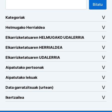
Bilatu
Kategoriak
Helmugako Herrialdea
Elkarrizketatuaren HELMUGAKO UDALERRIA
Elkarrizketatuaren HERRIALDEA
Elkarrizketatuaren UDALERRIA
Aipatutako pertsonak
Aipatutako lekuak
Data garratzitsuak (urtean)
Ikertzailea