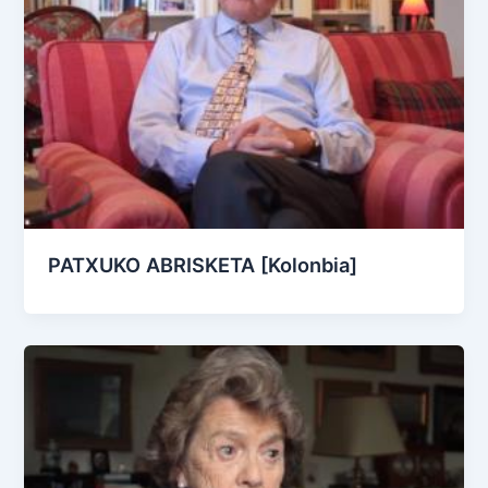
PATXUKO ABRISKETA [Kolonbia]