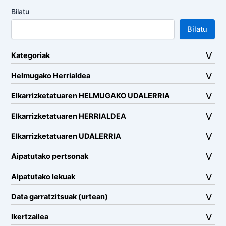
Bilatu
Bilatu
Kategoriak
Helmugako Herrialdea
Elkarrizketatuaren HELMUGAKO UDALERRIA
Elkarrizketatuaren HERRIALDEA
Elkarrizketatuaren UDALERRIA
Aipatutako pertsonak
Aipatutako lekuak
Data garratzitsuak (urtean)
Ikertzailea