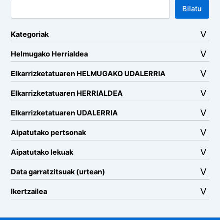
Bilatu
Kategoriak
Helmugako Herrialdea
Elkarrizketatuaren HELMUGAKO UDALERRIA
Elkarrizketatuaren HERRIALDEA
Elkarrizketatuaren UDALERRIA
Aipatutako pertsonak
Aipatutako lekuak
Data garratzitsuak (urtean)
Ikertzailea