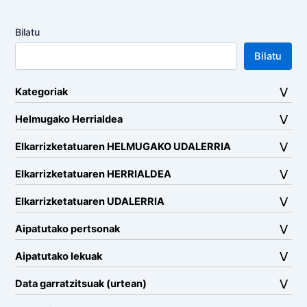
Bilatu
Bilatu
Kategoriak
Helmugako Herrialdea
Elkarrizketatuaren HELMUGAKO UDALERRIA
Elkarrizketatuaren HERRIALDEA
Elkarrizketatuaren UDALERRIA
Aipatutako pertsonak
Aipatutako lekuak
Data garratzitsuak (urtean)