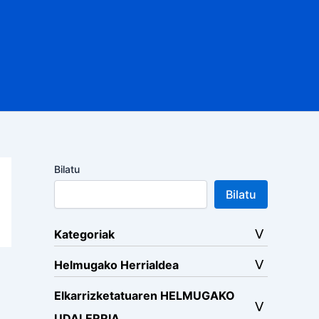
Bilatu
Bilatu
Kategoriak
Helmugako Herrialdea
Elkarrizketatuaren HELMUGAKO
UDALERRIA