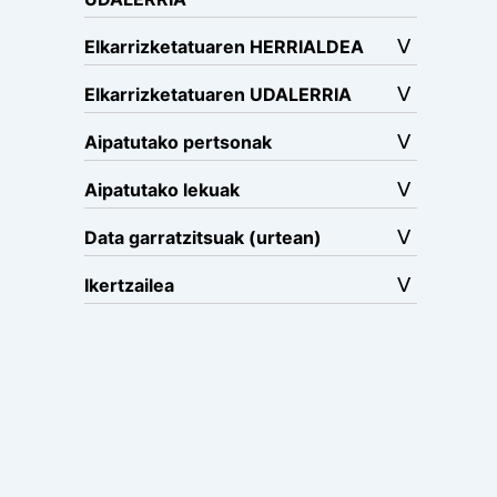
Elkarrizketatuaren HERRIALDEA
Elkarrizketatuaren UDALERRIA
Aipatutako pertsonak
Aipatutako lekuak
Data garratzitsuak (urtean)
Ikertzailea