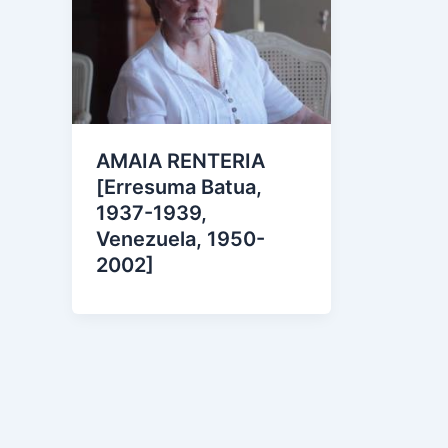
AMAIA RENTERIA
[Erresuma Batua,
1937-1939,
Venezuela, 1950-
2002]