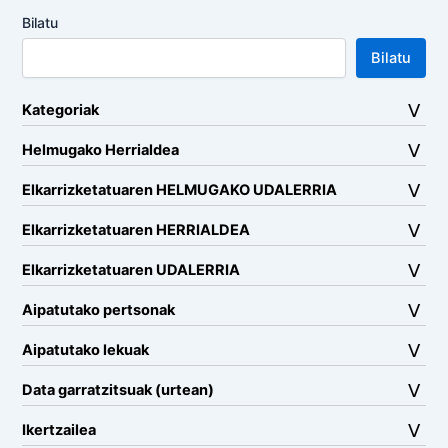
Bilatu
Bilatu
Kategoriak
Helmugako Herrialdea
Elkarrizketatuaren HELMUGAKO UDALERRIA
Elkarrizketatuaren HERRIALDEA
Elkarrizketatuaren UDALERRIA
Aipatutako pertsonak
Aipatutako lekuak
Data garratzitsuak (urtean)
Ikertzailea