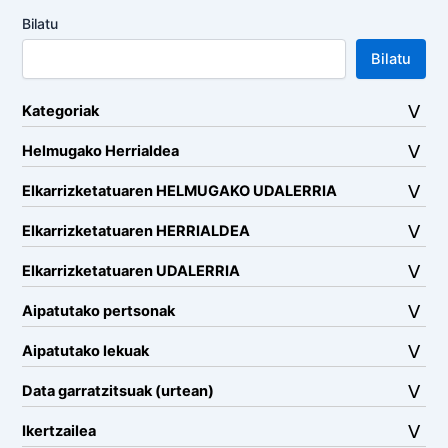
Bilatu
Bilatu
Kategoriak
Helmugako Herrialdea
Elkarrizketatuaren HELMUGAKO UDALERRIA
Elkarrizketatuaren HERRIALDEA
Elkarrizketatuaren UDALERRIA
Aipatutako pertsonak
Aipatutako lekuak
Data garratzitsuak (urtean)
Ikertzailea