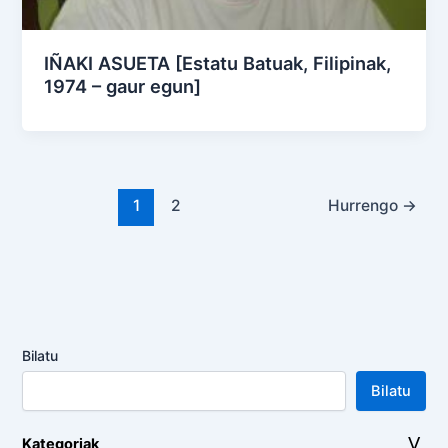
IÑAKI ASUETA [Estatu Batuak, Filipinak,
1974 – gaur egun]
1
2
Hurrengo
→
Bilatu
Bilatu
Kategoriak