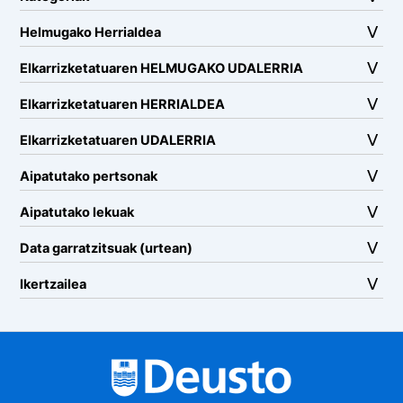
Helmugako Herrialdea
Elkarrizketatuaren HELMUGAKO UDALERRIA
Elkarrizketatuaren HERRIALDEA
Elkarrizketatuaren UDALERRIA
Aipatutako pertsonak
Aipatutako lekuak
Data garratzitsuak (urtean)
Ikertzailea