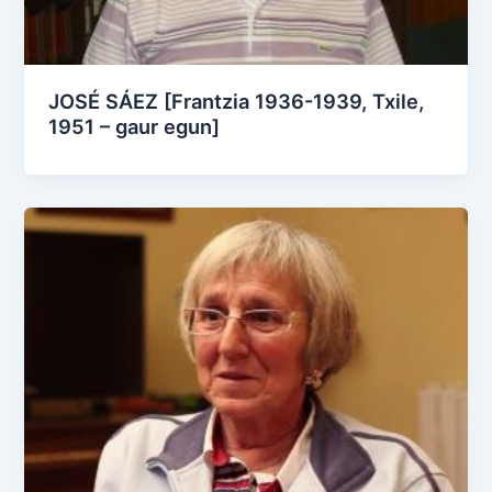
JOSÉ SÁEZ [Frantzia 1936-1939, Txile,
1951 – gaur egun]