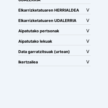
Elkarrizketatuaren HERRIALDEA
Elkarrizketatuaren UDALERRIA
Aipatutako pertsonak
Aipatutako lekuak
Data garratzitsuak (urtean)
Ikertzailea