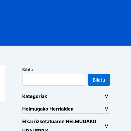
Bilatu
Bilatu
Kategoriak
Helmugako Herrialdea
Elkarrizketatuaren HELMUGAKO
UDALERRIA