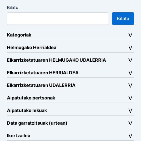
Bilatu
Bilatu
Kategoriak
Helmugako Herrialdea
Elkarrizketatuaren HELMUGAKO UDALERRIA
Elkarrizketatuaren HERRIALDEA
Elkarrizketatuaren UDALERRIA
Aipatutako pertsonak
Aipatutako lekuak
Data garratzitsuak (urtean)
Ikertzailea