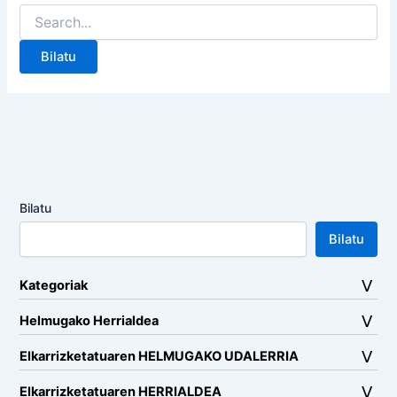
Search
for:
Bilatu
Bilatu
Kategoriak
Helmugako Herrialdea
Elkarrizketatuaren HELMUGAKO UDALERRIA
Elkarrizketatuaren HERRIALDEA